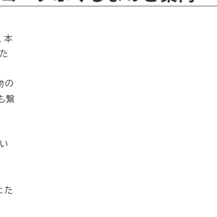
、本
た
物の
も繋
い
とた