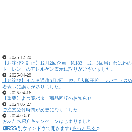
新着情報＆お知らせ
2025-12-20
【お詫びと訂正】12月2回企画 №183「12月3回届）わはわ
トーレン」のアレルゲン表示に誤りがございました。
2025-04-28
【お詫び】まんま通信5月2回 P22「大阪王将 レバニラ炒
者表示に誤りがありました。
2025-04-16
【重要】よつ葉バター商品回収のお知らせ
2024-05-27
ご注文受付時間が変更になりました！
2024-03-01
お友だち紹介キャンペーンはじまりました
RSS(別ウィンドウで開きます)
もっと見る