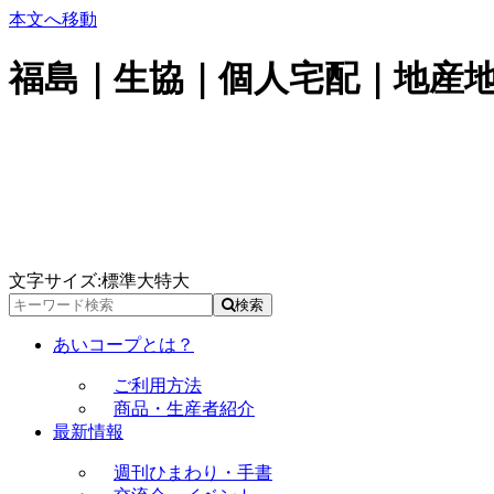
本文へ移動
福島｜生協｜個人宅配｜地産
文字サイズ:
標準
大
特大
検索
あいコープとは？
ご利用方法
商品・生産者紹介
最新情報
週刊ひまわり・手書